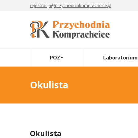
rejestracja@przychodniakomprachcice.pl
POZ
Laboratorium
Okulista
Okulista