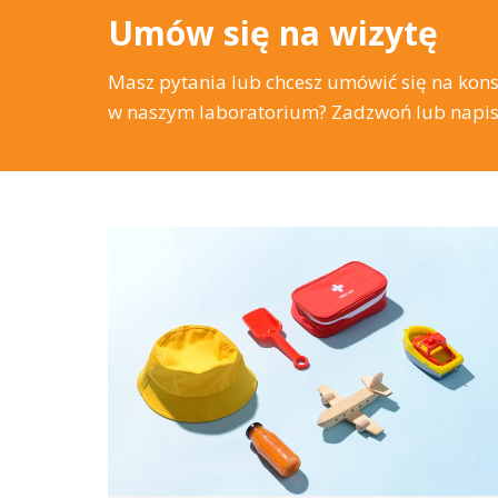
Umów się na wizytę
Masz pytania lub chcesz umówić się na kon
w naszym laboratorium? Zadzwoń lub napisz 