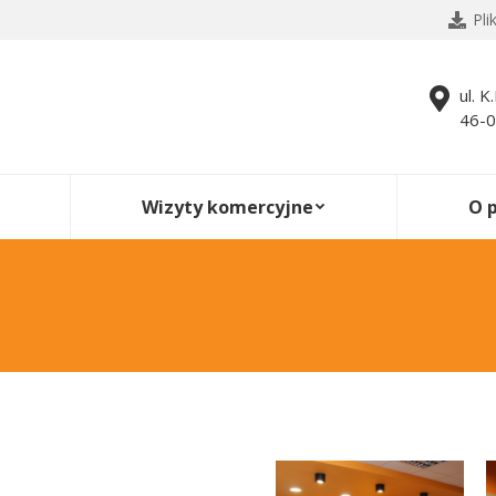
Pli
ul. K
46-0
Wizyty komercyjne
O 