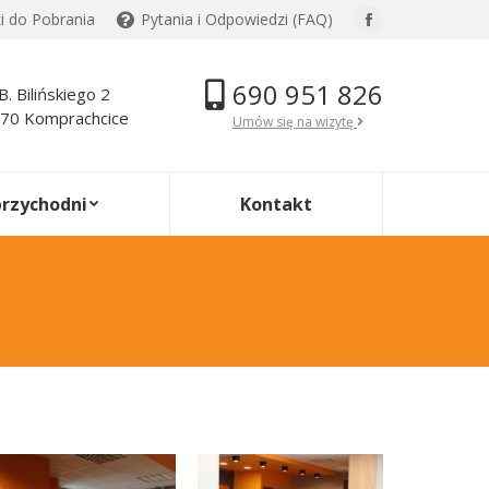
ki do Pobrania
Pytania i Odpowiedzi (FAQ)
Facebook
page
690 951 826
opens
.B. Bilińskiego 2
70 Komprachcice
in
Umów się na wizytę
new
window
przychodni
Kontakt