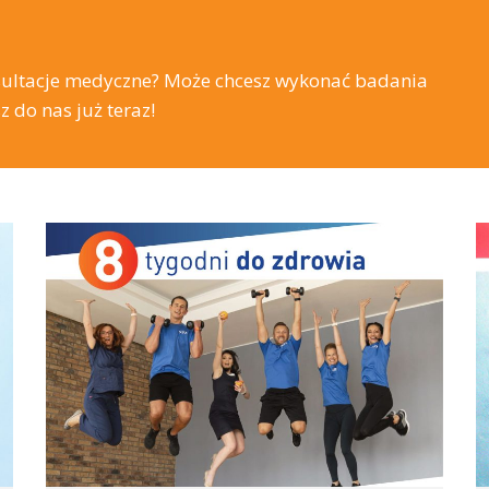
sultacje medyczne? Może chcesz wykonać badania
do nas już teraz!