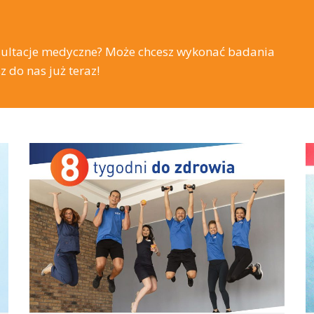
sultacje medyczne? Może chcesz wykonać badania
do nas już teraz!