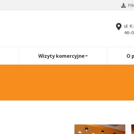
Pli
ul. K
46-0
Wizyty komercyjne
O 