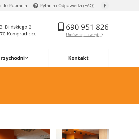
ki do Pobrania
Pytania i Odpowiedzi (FAQ)
Facebook
page
690 951 826
opens
.B. Bilińskiego 2
70 Komprachcice
in
Umów się na wizytę
new
window
przychodni
Kontakt