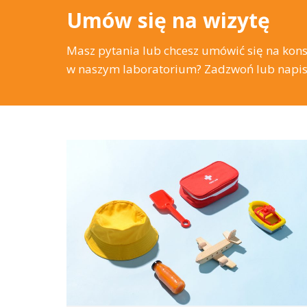
Umów się na wizytę
Masz pytania lub chcesz umówić się na kon
w naszym laboratorium? Zadzwoń lub napisz 