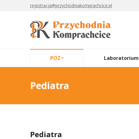
rejestracja@przychodniakomprachcice.pl
POZ
Laboratorium
Pediatra
Pediatra