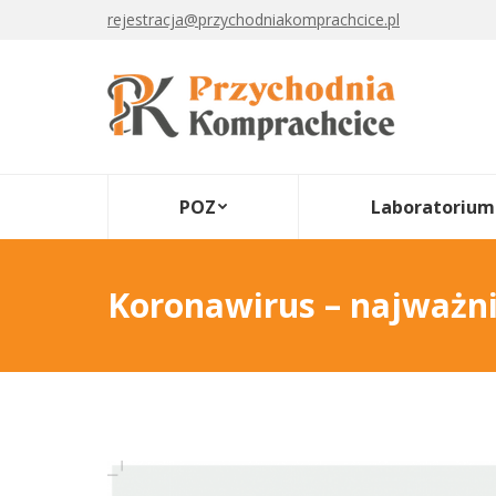
rejestracja@przychodniakomprachcice.pl
POZ
Laboratorium
Koronawirus – najważni