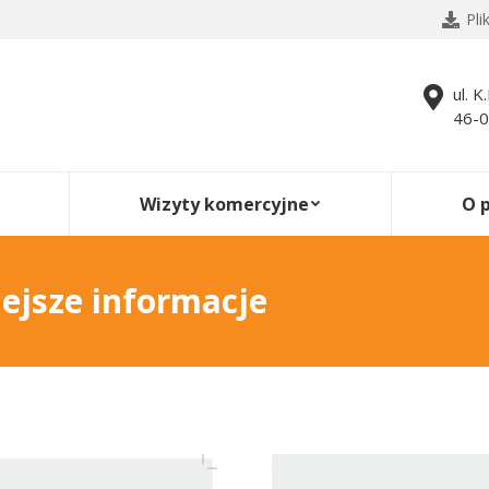
Pli
ul. K
46-0
Wizyty komercyjne
O 
ejsze informacje