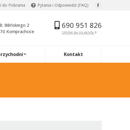
ki do Pobrania
Pytania i Odpowiedzi (FAQ)
Facebook
page
690 951 826
opens
.B. Bilińskiego 2
70 Komprachcice
in
Umów się na wizytę
new
window
przychodni
Kontakt